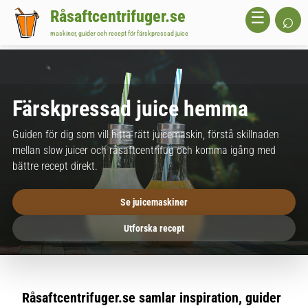
Råsaftcentrifuger.se
⌕
☰
maskiner, guider och recept för färskpressad juice
Färskpressad juice hemma
Guiden för dig som vill hitta rätt juicemaskin, förstå skillnaden
mellan slow juicer och råsaftcentrifug och komma igång med
bättre recept direkt.
Se juicemaskiner
Utforska recept
Råsaftcentrifuger.se samlar inspiration, guider