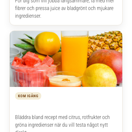
För dig som vill jobba långsammare, få med mer
fibrer och pressa juice av bladgrönt och mjukare
ingredienser.
KOM IGÅNG
Recept & inspiration
Bläddra bland recept med citrus, rotfrukter och
gröna ingredienser när du vill testa något nytt