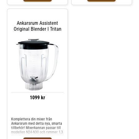
Ankarsrum Assistent
Original Blender I Tritan
1099 kr
Jämför priser
Komplettera din mixer från
Ankarsrum med detta nya, smarta
tillbehör! Mixerkannan passar till
modellen N24-N30 och rymmer 1,3
liter. Kannan har fått en stilren