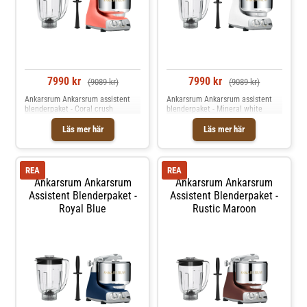
7990 kr
7990 kr
(9089 kr)
(9089 kr)
Ankarsrum Ankarsrum assistent
Ankarsrum Ankarsrum assistent
blenderpaket - Coral crush
blenderpaket - Mineral white
Läs mer här
Läs mer här
REA
REA
Ankarsrum Ankarsrum
Ankarsrum Ankarsrum
Assistent Blenderpaket -
Assistent Blenderpaket -
Royal Blue
Rustic Maroon