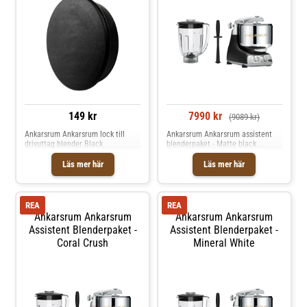
149 kr
7990 kr
(9089 kr)
Ankarsrum Ankarsrum lock till
Ankarsrum Ankarsrum assistent
drivuttag blender Black
blenderpaket - Matte black
Läs mer här
Läs mer här
REA
REA
Ankarsrum Ankarsrum
Ankarsrum Ankarsrum
Assistent Blenderpaket -
Assistent Blenderpaket -
Coral Crush
Mineral White