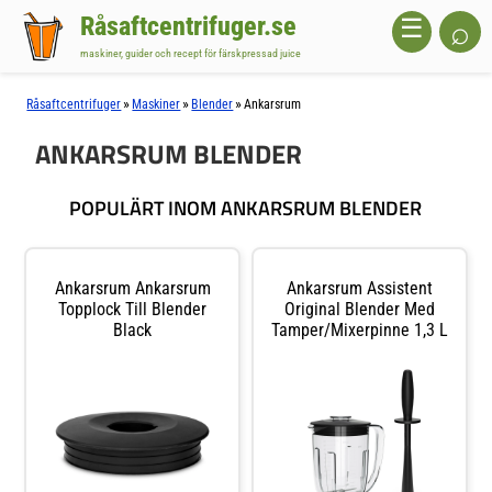
Råsaftcentrifuger.se
⌕
☰
maskiner, guider och recept för färskpressad juice
»
»
»
Råsaftcentrifuger
Maskiner
Blender
Ankarsrum
ANKARSRUM BLENDER
POPULÄRT INOM ANKARSRUM BLENDER
Ankarsrum Ankarsrum
Ankarsrum Assistent
Topplock Till Blender
Original Blender Med
Black
Tamper/mixerpinne 1,3 L