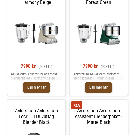
Harmony Beige
Forest Green
7990 kr
7990 kr
(9089 kr)
(9089 kr)
Ankarsrum Ankarsrum assistent
Ankarsrum Ankarsrum assistent
blenderpaket - Harmony beige
blenderpaket - Forest green
Läs mer här
Läs mer här
REA
Ankarsrum Ankarsrum
Ankarsrum Ankarsrum
Lock Till Drivuttag
Assistent Blenderpaket -
Blender Black
Matte Black