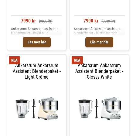
7990 kr
7990 kr
(9089 kr)
(9089 kr)
Ankarsrum Ankarsrum assistent
Ankarsrum Ankarsrum assistent
blenderpaket - Royal blue
blenderpaket - Rustic maroon
Läs mer här
Läs mer här
REA
REA
Ankarsrum Ankarsrum
Ankarsrum Ankarsrum
Assistent Blenderpaket -
Assistent Blenderpaket -
Light Créme
Glossy White