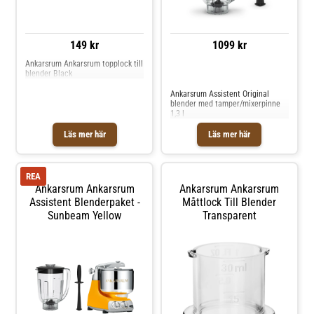
149 kr
1099 kr
Ankarsrum Ankarsrum topplock till
blender Black
Jämför priser
Ankarsrum Assistent Original
blender med tamper/mixerpinne
1,3 l
Läs mer här
Läs mer här
REA
Ankarsrum Ankarsrum
Ankarsrum Ankarsrum
Assistent Blenderpaket -
Måttlock Till Blender
Sunbeam Yellow
Transparent