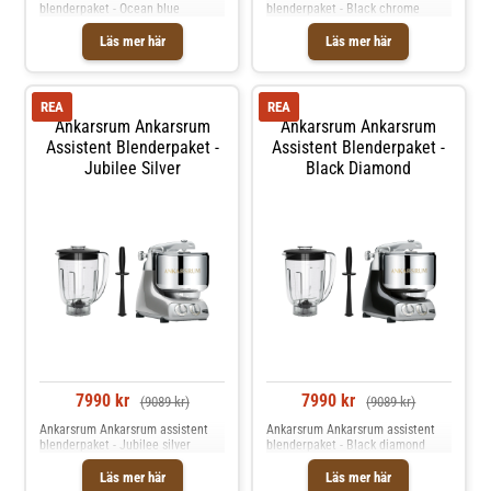
blenderpaket - Ocean blue
blenderpaket - Black chrome
Läs mer här
Läs mer här
REA
REA
Ankarsrum Ankarsrum
Ankarsrum Ankarsrum
Assistent Blenderpaket -
Assistent Blenderpaket -
Jubilee Silver
Black Diamond
7990 kr
7990 kr
(9089 kr)
(9089 kr)
Ankarsrum Ankarsrum assistent
Ankarsrum Ankarsrum assistent
blenderpaket - Jubilee silver
blenderpaket - Black diamond
Läs mer här
Läs mer här