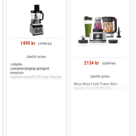
svårigheter att hantera torra ingrediense
högre ljudnivå vid användning. Men för s
såser är Ninja Blender Foodi BN750EU 2-I
fantastiskt val som erbjuder rå kraft, sma
automatiska inställningar och alla tillbeh
behöver till ett mycket attraktivt pris
1499 kr
(1990 kr)
Jämför priser
2134 kr
(2299 kr)
.column-
container{display:grid;grid-
template-
Jämför priser
columns:repeat(2,1fr);gap:16px;ma
rgin:8px auto}.column-container-
Ninja Ninja Foodi Power Nutri
3{display:grid;grid-template-
blender 3-in-1 CB350 Grå
columns:repeat(3,1fr);gap:16px;ma
rgin:8px auto}.column-container-
4{display:grid;grid-template-
columns:repeat(4,1fr);gap:16px;ma
rgin:8px auto}.column-
content,.column-content-
reverse{display:flex;flex-
direction:column;align-
items:left;text-align:left;justify-
content:flex-start}.column-
container-4 .column-