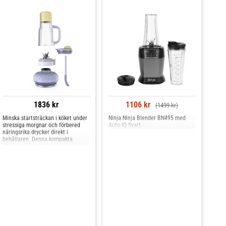
r och har en
moothies och
n-1 ett
rta
ör du sannolikt
1836 kr
1106 kr
(1499 kr)
Minska startsträckan i köket under
Ninja Ninja Blender BN495 med
stressiga morgnar och förbered
Auto-IQ Svart
näringsrika drycker direkt i
behållaren. Denna kompakta
plastmixer i den ljusa nyansen
lavender lemonade underlättar när
du snabbt vill svänga ihop ett
mellanmål inför träningen eller
pendlingsresan. Enheten upptar
minimalt med arbetsyta på
köksbänken tack vare sina smidiga
mått. Med en solid vikt på 2,6 kilo
står utrustningen samtidigt
utmärkt och stadigt under hela
mixningsprocessen.Hög kraft och
automatisk styrningInnanför det