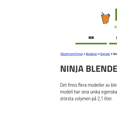
m
HEM
»
»
»
Råsaftcentrifuger
Maskiner
Blender
Nin
NINJA BLEND
Det finns flera modeller av b
modell har sina unika egenska
största volymen på 2,1 liter.