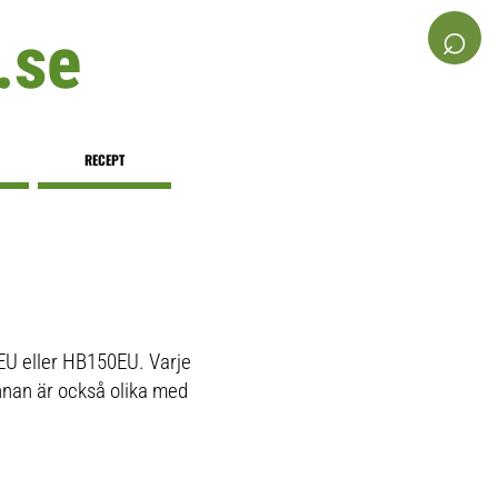
⌕
.se
RECEPT
EU eller HB150EU. Varje
nnan är också olika med