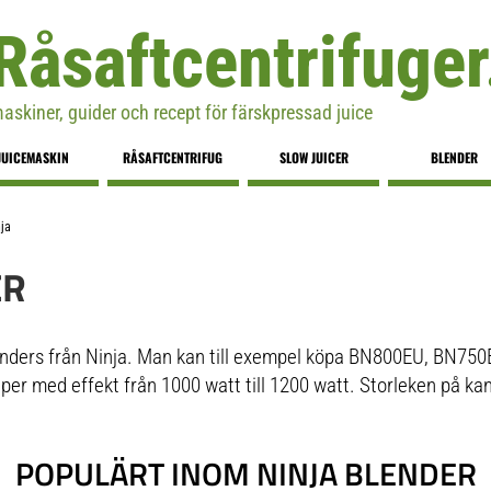
Råsaftcentrifuger
askiner, guider och recept för färskpressad juice
JUICEMASKIN
RÅSAFTCENTRIFUG
SLOW JUICER
BLENDER
ja
ER
lenders från Ninja. Man kan till exempel köpa BN800EU, BN750
per med effekt från 1000 watt till 1200 watt. Storleken på ka
POPULÄRT INOM NINJA BLENDER