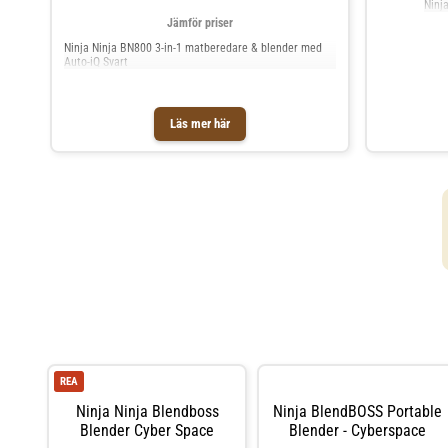
Ninj
Jämför priser
Ninja Ninja BN800 3-in-1 matberedare & blender med
Auto-iQ Svart
Läs mer här
REA
Ninja Ninja Blendboss
Ninja BlendBOSS Portable
Blender Cyber Space
Blender - Cyberspace