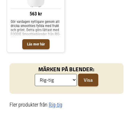
563 kr
Gör vardagen nyttigare genom att
dricka smoothies fyllda med frukt
och grönt. Detta görs lättast med
FOODIE Smoothieblender från RIG-
TIG, som med sin avtagbara
behållare gör det lätt att ta med
Läs mer här
drycken i farten samtidigt som
disken går smidi
MÄRKEN PÅ BLENDER:
Fler produkter från
Rig-tig