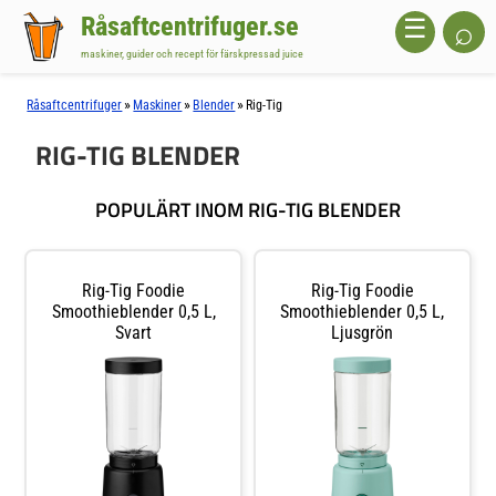
Råsaftcentrifuger.se
⌕
☰
maskiner, guider och recept för färskpressad juice
»
»
»
Råsaftcentrifuger
Maskiner
Blender
Rig-Tig
RIG-TIG BLENDER
POPULÄRT INOM RIG-TIG BLENDER
Rig-Tig Foodie
Rig-Tig Foodie
Smoothieblender 0,5 L,
Smoothieblender 0,5 L,
Svart
Ljusgrön