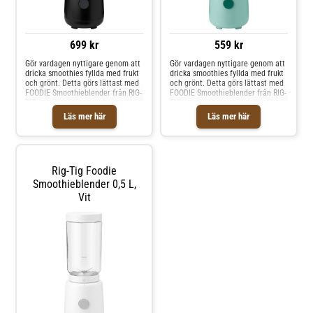
699 kr
559 kr
Gör vardagen nyttigare genom att
Gör vardagen nyttigare genom att
dricka smoothies fyllda med frukt
dricka smoothies fyllda med frukt
och grönt. Detta görs lättast med
och grönt. Detta görs lättast med
FOODIE Smoothieblender från RIG-
FOODIE Smoothieblender från RIG-
TIG, som med sin avtagbara
TIG, som med sin avtagbara
behållare gör det lätt att ta med
behållare gör det lätt att ta med
Läs mer här
Läs mer här
drycken i farten samtidigt som
drycken i farten samtidigt som
disken går smidi
disken går smidi
Rig-Tig Foodie
Smoothieblender 0,5 L,
Vit