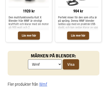
1920 kr
904 kr
Den multifunktionella Kult X
Perfekt mixer för den som ofta är
Blender från WMF är otroligt
på språng. Denna WMF blender
kraftfullt och klarar med sin motor
laddas upp med en praktisk USB-
på 900 watt och 2
sladd, och kan sedan klarar av upp
hastighetsprogram av allt från
till 10 mixningscykler. Detta gör
mjuka till hårda ingredienser. Det
den perfekt för ett aktivt och
Läs mer här
Läs mer här
breda utbudet av medföljande
hälsosamt liv. Gör snabbt färska
tillbehör gör blendern extremt
och läckra sm
mult
MÄRKEN PÅ BLENDER:
Fler produkter från
Wmf