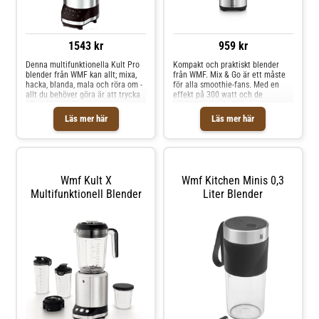
1543 kr
959 kr
Denna multifunktionella Kult Pro
Kompakt och praktiskt blender
blender från WMF kan allt; mixa,
från WMF. Mix & Go är ett måste
hacka, blanda, mala och röra om -
för alla smoothie-fans. Med en
allt du behöver göra är att trycka
effekt på 300 watt och de
på en knapp. Denna
högkvalitativa knivbladen i
högpresterande blender har 3
rostfritt stål mixar och blandar ett
Läs mer här
Läs mer här
automatiska program som kan
brett utbud av både smoothies
användas till att krossa is, ma
och fruktshakes. Givetvi
Wmf Kult X
Wmf Kitchen Minis 0,3
Multifunktionell Blender
Liter Blender